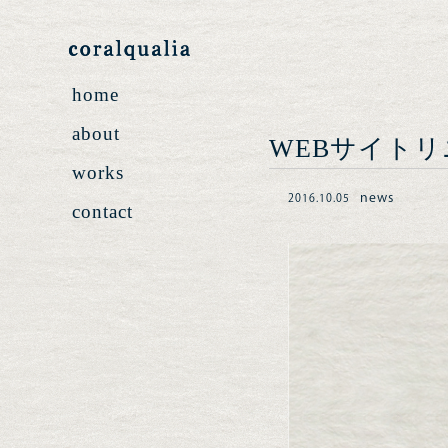
home
about
WEBサイト
works
news
2016.10.05
contact